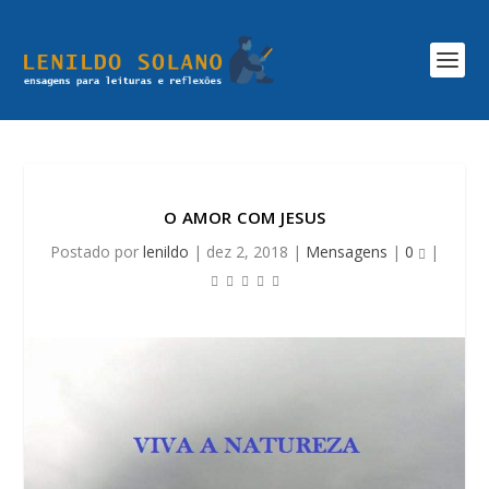
O AMOR COM JESUS
Postado por
lenildo
|
dez 2, 2018
|
Mensagens
|
0
|