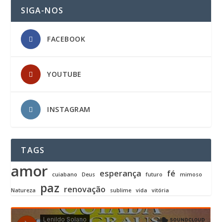
SIGA-NOS
FACEBOOK
YOUTUBE
INSTAGRAM
TAGS
amor
esperança
fé
cuiabano
Deus
futuro
mimoso
paz
renovação
Natureza
sublime
vida
vitória