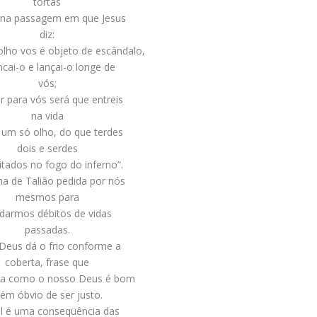
tortas
na passagem em que Jesus
diz:
olho vos é objeto de escândalo,
ncai-o e lançai-o longe de
vós;
 para vós será que entreis
na vida
 um só olho, do que terdes
dois e serdes
itados no fogo do inferno”.
na de Talião pedida por nós
mesmos para
darmos débitos de vidas
passadas.
Deus dá o frio conforme a
coberta, frase que
a como o nosso Deus é bom
lém óbvio de ser justo.
l é uma conseqüência das