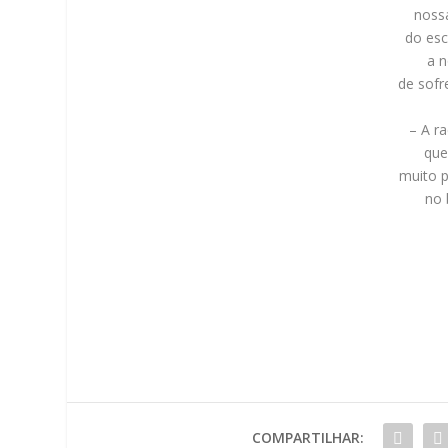
nossa
do esc
a 
de sofr
– A r
que
muito 
no 
COMPARTILHAR: