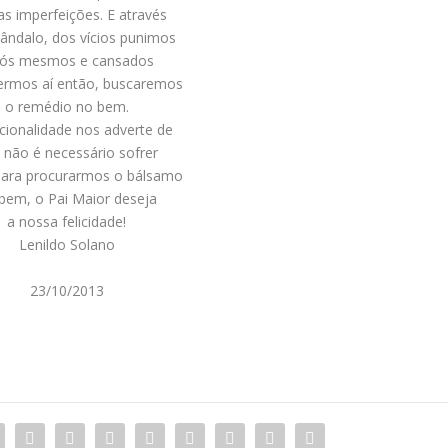
s imperfeições. E através
ândalo, dos vícios punimos
nós mesmos e cansados
ermos aí então, buscaremos
o remédio no bem.
acionalidade nos adverte de
 não é necessário sofrer
para procurarmos o bálsamo
bem, o Pai Maior deseja
a nossa felicidade!
Lenildo Solano
23/10/2013