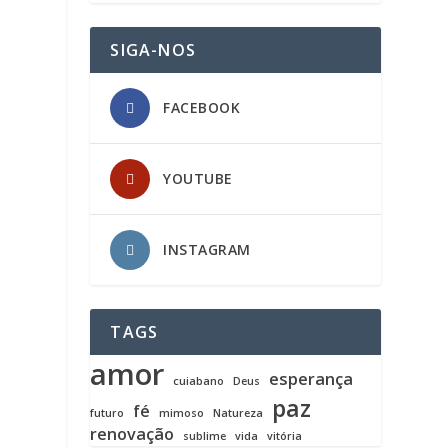
SIGA-NOS
FACEBOOK
YOUTUBE
INSTAGRAM
TAGS
amor
esperança
cuiabano
Deus
paz
fé
futuro
mimoso
Natureza
renovação
sublime
vida
vitória