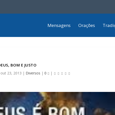
Mensagens
Orações
Tradi
DEUS, BOM E JUSTO
|
out 23, 2013
|
Diversos
|
0
|