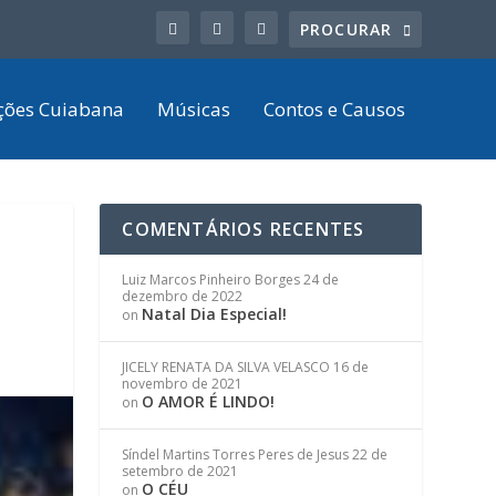
ções Cuiabana
Músicas
Contos e Causos
COMENTÁRIOS RECENTES
Luiz Marcos Pinheiro Borges
24 de
dezembro de 2022
Natal Dia Especial!
on
JICELY RENATA DA SILVA VELASCO
16 de
novembro de 2021
O AMOR É LINDO!
on
Síndel Martins Torres Peres de Jesus
22 de
setembro de 2021
O CÉU
on