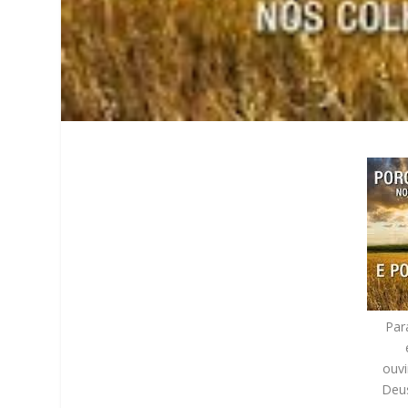
Para
ouv
Deus