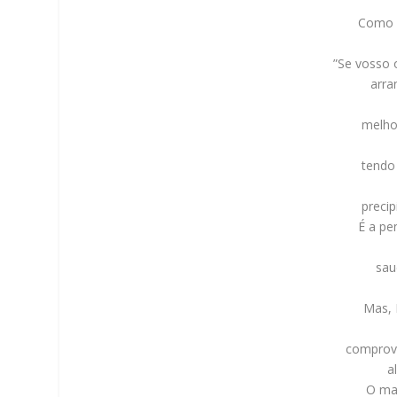
Como 
”Se vosso 
arra
melhor
tendo
precip
É a pe
sau
Mas, 
comprov
a
O ma