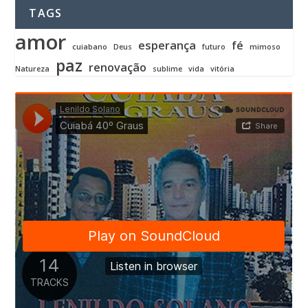
TAGS
amor
esperança
fé
cuiabano
Deus
futuro
mimoso
paz
renovação
Natureza
sublime
vida
vitória