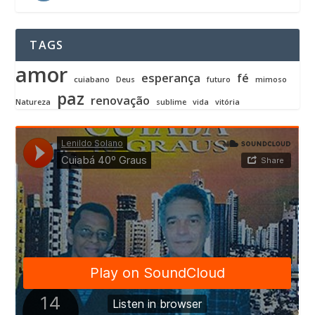
TAGS
amor
esperança
fé
cuiabano
Deus
futuro
mimoso
paz
renovação
Natureza
sublime
vida
vitória