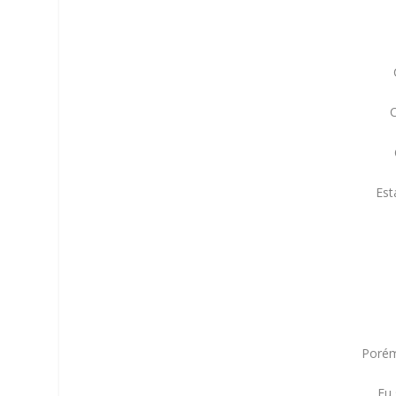
Est
Porém
Eu 