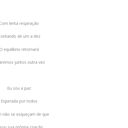
Com lenta respiração
Contando de um a dez
O equilíbrio retornará
aremos juntos outra vez
Eu sou a paz
Esperada por todos
 não se esqueçam de que
sou sua própria criação.