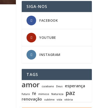
SIGA-NOS
FACEBOOK
YOUTUBE
INSTAGRAM
TAGS
amor
esperança
cuiabano
Deus
paz
fé
futuro
mimoso
Natureza
renovação
sublime
vida
vitória