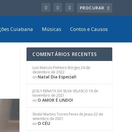
ções Cuiabana
Músicas
Contos e Causos
COMENTÁRIOS RECENTES
Luiz Marcos Pinheiro Borges
24 de
dezembro de 2022
Natal Dia Especial!
on
JICELY RENATA DA SILVA VELASCO
16 de
novembro de 2021
O AMOR É LINDO!
on
Síndel Martins Torres Peres de Jesus
22 de
setembro de 2021
O CÉU
on