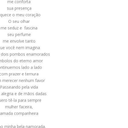
me conforta
sua presença
quece o meu coração
O seu olhar
me seduz e fascina
seu perfume
me envolve tanto
que você nem imagina
dois pombos enamorados
mbolos do eterno amor
ontinuemos lado a lado
com prazer e ternura
 merecer nenhum favor
Passeando pela vida
alegria e de mãos dadas
uero tê-la para sempre
mulher faceira,
amada companheira
o minha
bela namorada
.