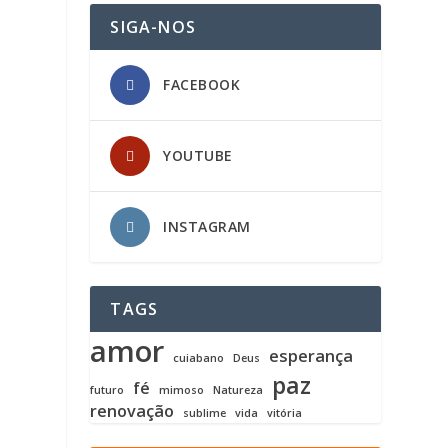
SIGA-NOS
FACEBOOK
YOUTUBE
INSTAGRAM
TAGS
amor
esperança
cuiabano
Deus
paz
fé
futuro
mimoso
Natureza
renovação
sublime
vida
vitória