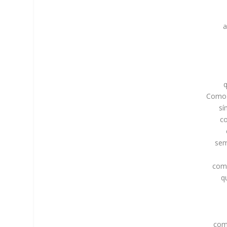
a
Como 
sí
c
sem
com 
q
com