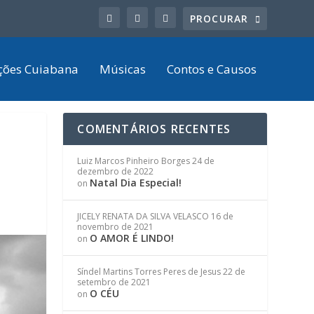
ções Cuiabana
Músicas
Contos e Causos
COMENTÁRIOS RECENTES
Luiz Marcos Pinheiro Borges
24 de
dezembro de 2022
Natal Dia Especial!
on
JICELY RENATA DA SILVA VELASCO
16 de
novembro de 2021
O AMOR É LINDO!
on
Síndel Martins Torres Peres de Jesus
22 de
setembro de 2021
O CÉU
on