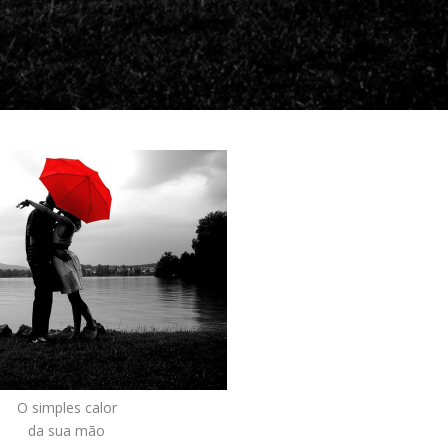
O simples calor
da sua mão