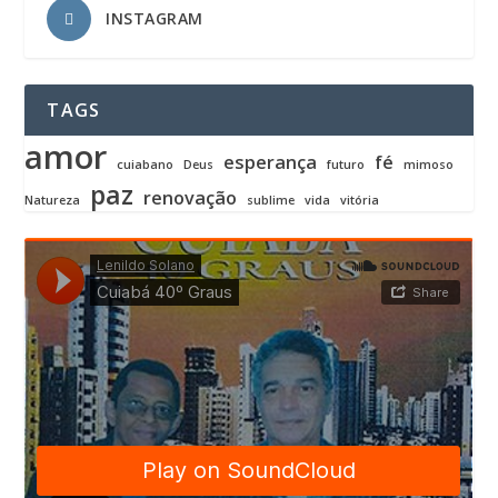
INSTAGRAM
TAGS
amor
esperança
fé
cuiabano
Deus
futuro
mimoso
paz
renovação
Natureza
sublime
vida
vitória