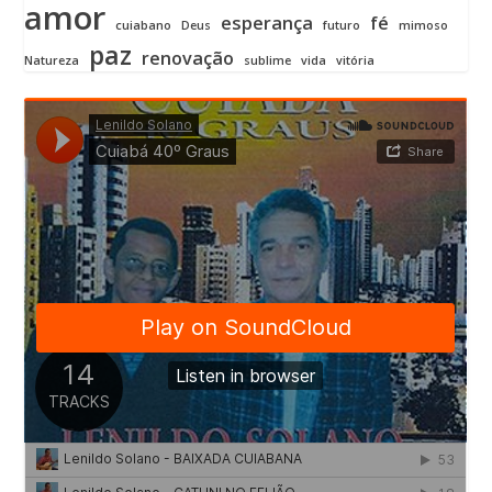
amor
esperança
fé
cuiabano
Deus
futuro
mimoso
paz
renovação
Natureza
sublime
vida
vitória