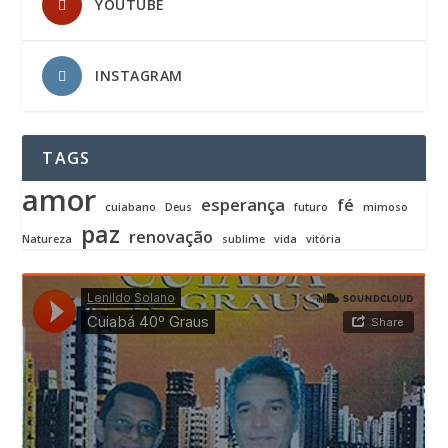
YOUTUBE
INSTAGRAM
TAGS
amor
esperança
fé
cuiabano
Deus
futuro
mimoso
paz
renovação
Natureza
sublime
vida
vitória