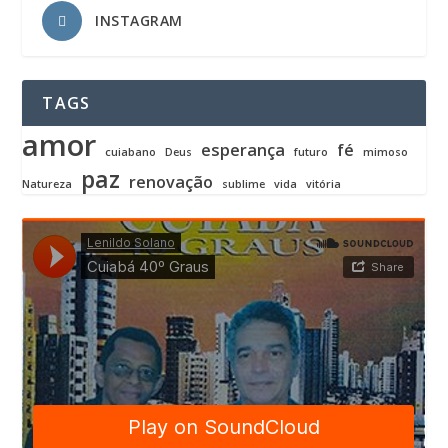
INSTAGRAM
TAGS
amor
esperança
fé
cuiabano
Deus
futuro
mimoso
paz
renovação
Natureza
sublime
vida
vitória