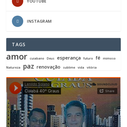
YOUTUBE
INSTAGRAM
TAGS
amor
esperança
fé
cuiabano
Deus
futuro
mimoso
paz
renovação
Natureza
sublime
vida
vitória