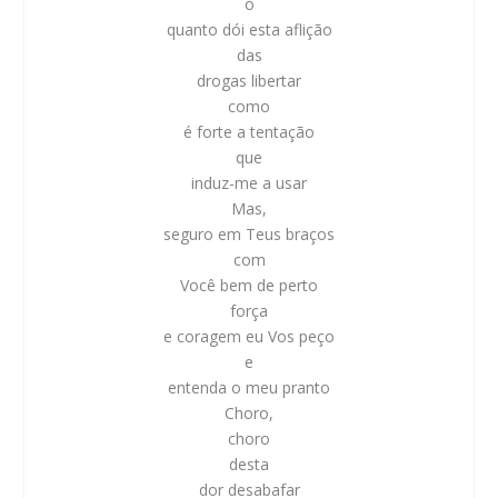
o
quanto dói esta aflição
das
drogas libertar
como
é forte a tentação
que
induz-me a usar
Mas,
seguro em Teus braços
com
Você bem de perto
força
e coragem eu Vos peço
e
entenda o meu pranto
Choro,
choro
desta
dor desabafar