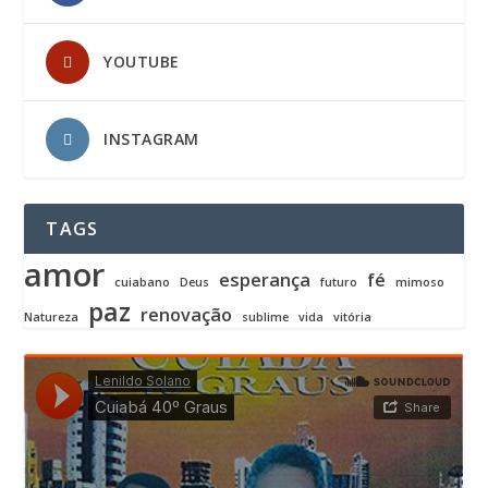
YOUTUBE
INSTAGRAM
TAGS
amor
esperança
fé
cuiabano
Deus
futuro
mimoso
paz
renovação
Natureza
sublime
vida
vitória