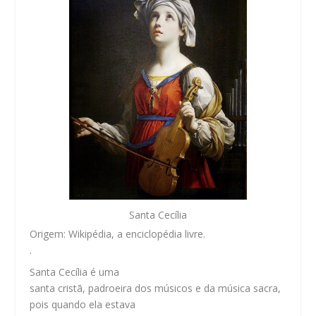
Santa Cecília
Origem: Wikipédia, a enciclopédia livre.
.
Santa Cecília é uma
santa cristã, padroeira dos músicos e da música sacra,
pois quando ela estava