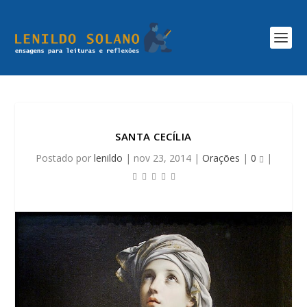
SANTA CECÍLIA
Postado por
lenildo
|
nov 23, 2014
|
Orações
|
0
|