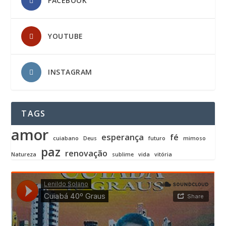
FACEBOOK
YOUTUBE
INSTAGRAM
TAGS
amor
esperança
fé
cuiabano
Deus
futuro
mimoso
paz
renovação
Natureza
sublime
vida
vitória