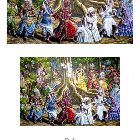
Oxalá
é