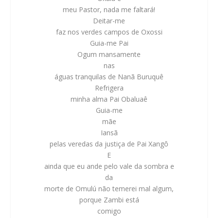
meu Pastor, nada me faltará!
Deitar-me
faz nos verdes campos de
Oxossi
Guia-me
Pai
Ogum
mansamente
nas
águas tranquilas de
Nanã Buruquê
Refrigera
minha alma
Pai Obaluaê
Guia-me
mãe
Iansã
pelas veredas da justiça de
Pai Xangô
E
ainda que eu ande pelo vale da sombra e
da
morte de
Omulú
não temerei mal algum,
porque
Zambi
está
comigo