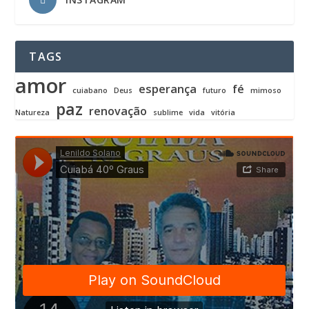
TAGS
amor
esperança
fé
cuiabano
Deus
futuro
mimoso
paz
renovação
Natureza
sublime
vida
vitória