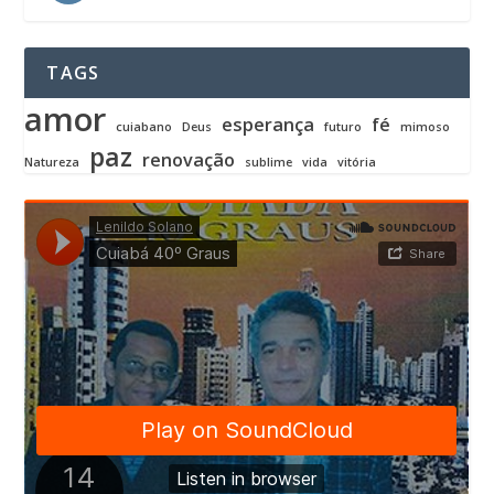
TAGS
amor
esperança
fé
cuiabano
Deus
futuro
mimoso
paz
renovação
Natureza
sublime
vida
vitória