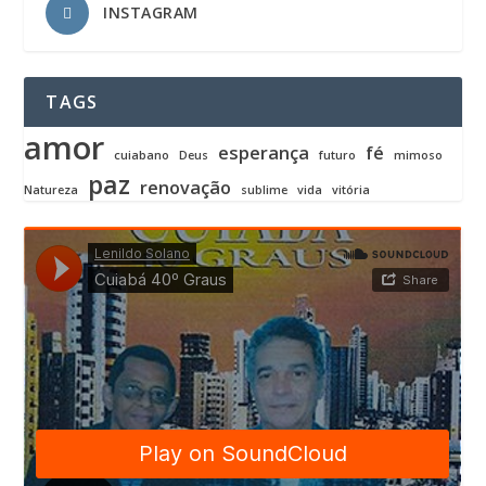
INSTAGRAM
TAGS
amor
esperança
fé
cuiabano
Deus
futuro
mimoso
paz
renovação
Natureza
sublime
vida
vitória