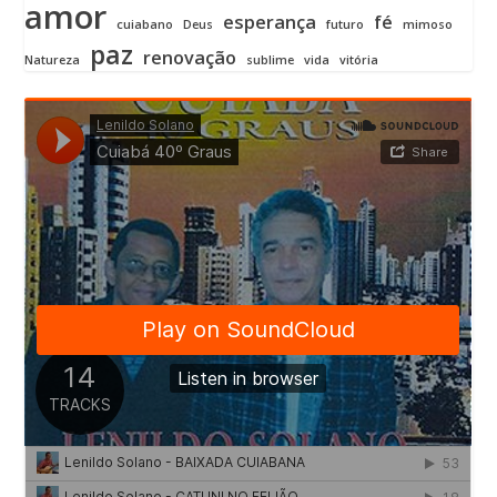
amor
esperança
fé
cuiabano
Deus
futuro
mimoso
paz
renovação
Natureza
sublime
vida
vitória