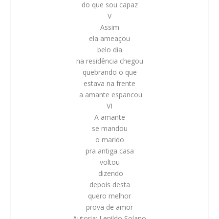
do que sou capaz
V
Assim
ela ameaçou
belo dia
na residência chegou
quebrando o que
estava na frente
a amante espancou
VI
A amante
se mandou
o marido
pra antiga casa
voltou
dizendo
depois desta
quero melhor
prova de amor
Autoria: Lenildo Solano