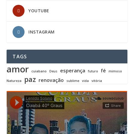
YOUTUBE
INSTAGRAM
TAGS
amor
esperança
fé
cuiabano
Deus
futuro
mimoso
paz
renovação
Natureza
sublime
vida
vitória