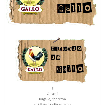
I
O casal
brigava, separava
e voltava continuamente