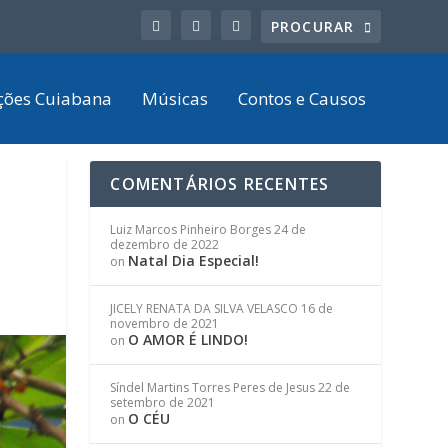
ções Cuiabana
Músicas
Contos e Causos
COMENTÁRIOS RECENTES
Luiz Marcos Pinheiro Borges
24 de
dezembro de 2022
Natal Dia Especial!
on
JICELY RENATA DA SILVA VELASCO
16 de
novembro de 2021
O AMOR É LINDO!
on
Síndel Martins Torres Peres de Jesus
22 de
setembro de 2021
O CÉU
on