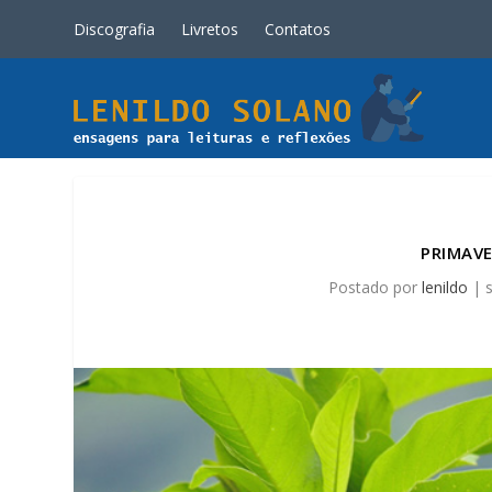
Discografia
Livretos
Contatos
PRIMAV
Postado por
lenildo
|