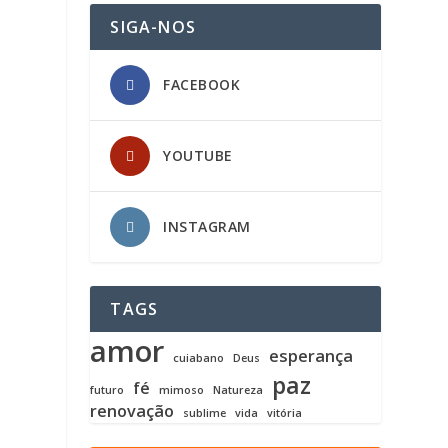
SIGA-NOS
FACEBOOK
YOUTUBE
INSTAGRAM
TAGS
amor
esperança
cuiabano
Deus
paz
fé
futuro
mimoso
Natureza
renovação
sublime
vida
vitória