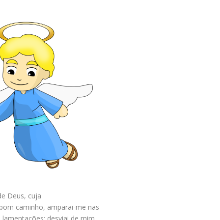
de Deus, cuja
o bom caminho, amparai-me nas
m lamentações; desviai de mim