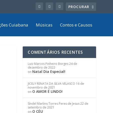
ções Cuiabana
Músicas
Contos e Causos
COMENTÁRIOS RECENTES
Luiz Marcos Pinheiro Borges
24 de
dezembro de 2022
Natal Dia Especial!
on
JICELY RENATA DA SILVA VELASCO
16 de
novembro de 2021
O AMOR É LINDO!
on
Síndel Martins Torres Peres de Jesus
22 de
setembro de 2021
O CÉU
on