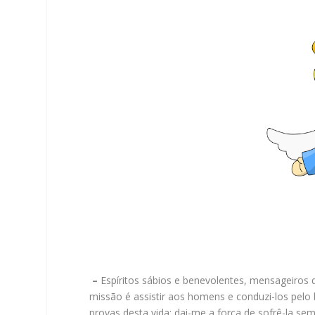
–
Espíritos sábios e benevolentes, mensageiros 
missão é assistir aos homens e conduzi-los pel
provas desta vida; dai-me a força de sofrê-la se