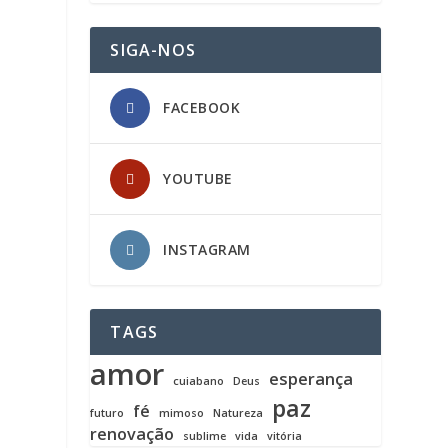
SIGA-NOS
FACEBOOK
YOUTUBE
INSTAGRAM
TAGS
amor
esperança
cuiabano
Deus
paz
fé
futuro
mimoso
Natureza
renovação
sublime
vida
vitória