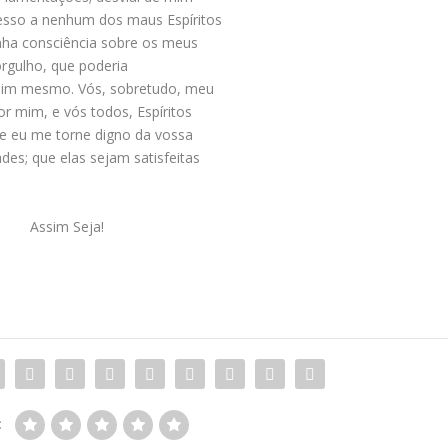
esso a nenhum dos maus Espíritos
inha consciência sobre os meus
orgulho, que poderia
 mim mesmo. Vós, sobretudo, meu
or mim, e vós todos, Espíritos
ue eu me torne digno da vossa
es; que elas sejam satisfeitas
Assim Seja!
: