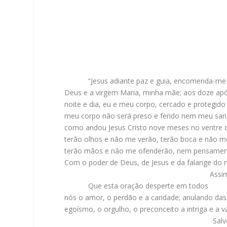
“Jesus adiante paz e guia, encomenda-me
Deus e a virgem Maria, minha mãe; aos doze apó
noite e dia, eu e meu corpo, cercado e protegid
meu corpo não será preso e ferido nem meu sang
como andou Jesus Cristo nove meses no ventre d
terão olhos e não me verão, terão boca e não me
terão mãos e não me ofenderão, nem pensament
Com o poder de Deus, de Jesus e da falange do 
Assim se
Que esta oração desperte em todos
nós o amor, o perdão e a caridade; anulando da
egoísmo, o orgulho, o preconceito a intriga e a v
Salv