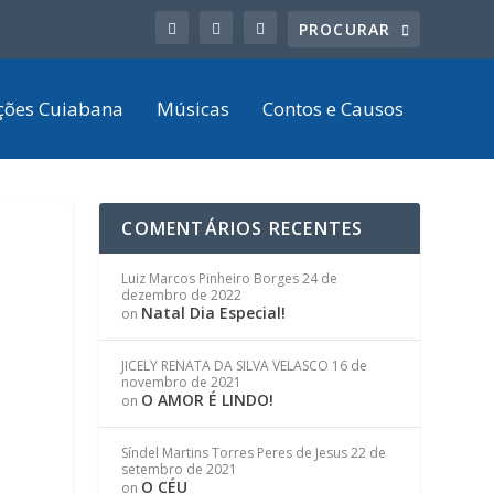
ções Cuiabana
Músicas
Contos e Causos
COMENTÁRIOS RECENTES
Luiz Marcos Pinheiro Borges
24 de
dezembro de 2022
Natal Dia Especial!
on
JICELY RENATA DA SILVA VELASCO
16 de
novembro de 2021
O AMOR É LINDO!
on
Síndel Martins Torres Peres de Jesus
22 de
setembro de 2021
O CÉU
on