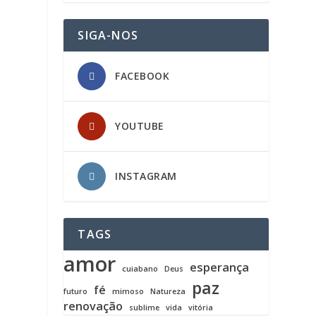
SIGA-NOS
FACEBOOK
YOUTUBE
INSTAGRAM
TAGS
amor
esperança
cuiabano
Deus
paz
fé
futuro
mimoso
Natureza
renovação
sublime
vida
vitória