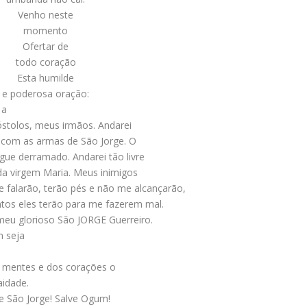
Venho neste
momento
Ofertar de
todo coração
Esta humilde
e poderosa oração:
 a
stolos, meus irmãos. Andarei
o com as armas de São Jorge. O
ue derramado. Andarei tão livre
a virgem Maria. Meus inimigos
 falarão, terão pés e não me alcançarão,
os eles terão para me fazerem mal.
meu glorioso São JORGE Guerreiro.
ja
s mentes e dos corações o
aidade.
e São Jorge! Salve Ogum!