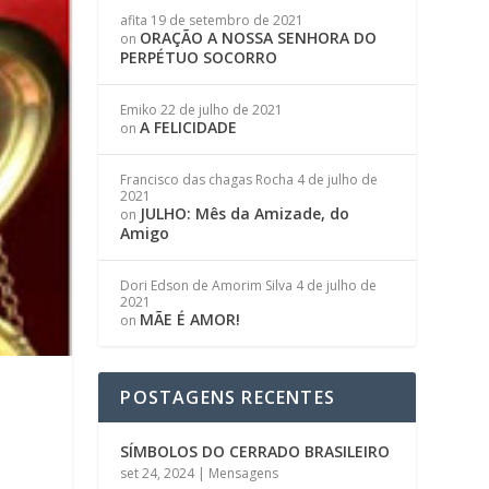
afita
19 de setembro de 2021
ORAÇÃO A NOSSA SENHORA DO
on
PERPÉTUO SOCORRO
Emiko
22 de julho de 2021
A FELICIDADE
on
Francisco das chagas Rocha
4 de julho de
2021
JULHO: Mês da Amizade, do
on
Amigo
Dori Edson de Amorim Silva
4 de julho de
2021
MÃE É AMOR!
on
POSTAGENS RECENTES
SÍMBOLOS DO CERRADO BRASILEIRO
set 24, 2024
|
Mensagens