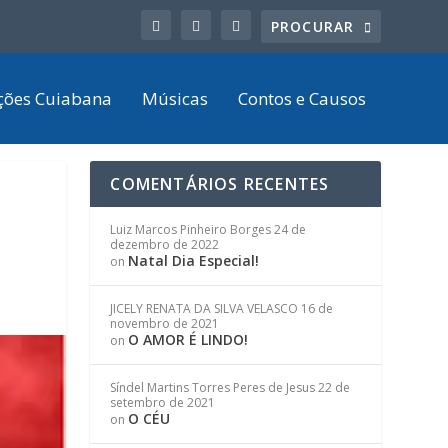
ções Cuiabana
Músicas
Contos e Causos
COMENTÁRIOS RECENTES
Luiz Marcos Pinheiro Borges
24 de
dezembro de 2022
Natal Dia Especial!
on
JICELY RENATA DA SILVA VELASCO
16 de
novembro de 2021
O AMOR É LINDO!
on
Síndel Martins Torres Peres de Jesus
22 de
setembro de 2021
O CÉU
on