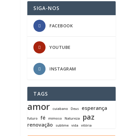
SIGA-NOS
FACEBOOK
YOUTUBE
INSTAGRAM
TAGS
amor
esperança
cuiabano
Deus
paz
fé
futuro
mimoso
Natureza
renovação
sublime
vida
vitória