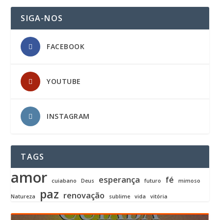
SIGA-NOS
FACEBOOK
YOUTUBE
INSTAGRAM
TAGS
amor
esperança
fé
cuiabano
Deus
futuro
mimoso
paz
renovação
Natureza
sublime
vida
vitória