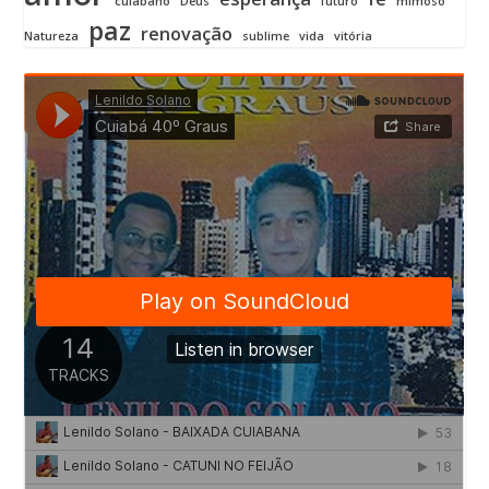
cuiabano
Deus
futuro
mimoso
paz
renovação
Natureza
sublime
vida
vitória