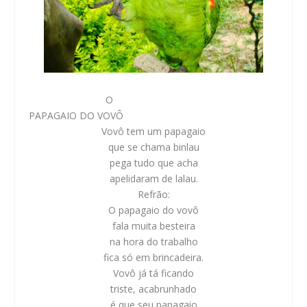
O
PAPAGAIO DO VOVÔ
Vovô tem um papagaio
que se chama binlau
pega tudo que acha
apelidaram de lalau.
Refrão:
O papagaio do vovô
fala muita besteira
na hora do trabalho
fica só em brincadeira.
Vovô já tá ficando
triste, acabrunhado
é que seu papagaio