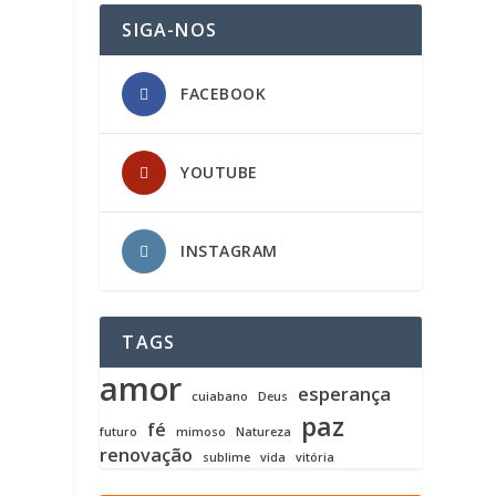
SIGA-NOS
FACEBOOK
YOUTUBE
INSTAGRAM
TAGS
amor
esperança
cuiabano
Deus
paz
fé
futuro
mimoso
Natureza
renovação
sublime
vida
vitória