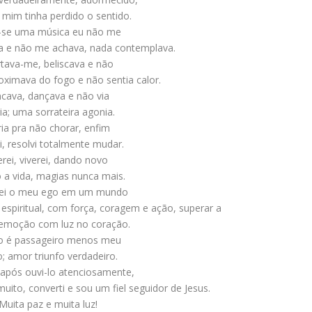
 mim tinha perdido o sentido.
-se uma música eu não me
a e não me achava, nada contemplava.
tava-me, beliscava e não
roximava do fogo e não sentia calor.
ncava, dançava e não via
ria; uma sorrateira agonia.
ria pra não chorar, enfim
i, resolvi totalmente mudar.
erei, viverei, dando novo
o a vida, magias nunca mais.
arei o meu ego em um mundo
 espiritual, com força, coragem e ação, superar a
emoção com luz no coração.
o é passageiro menos meu
o; amor triunfo verdadeiro.
após ouvi-lo atenciosamente,
ito, converti e sou um fiel seguidor de Jesus.
Muita paz e muita luz!