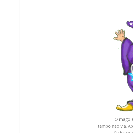
O mago e
tempo não via. A
Eu havia,