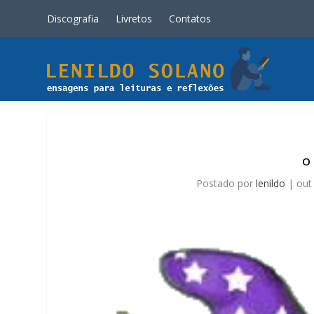
Discografia
Livretos
Contatos
O
Postado por
lenildo
|
out