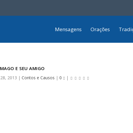
Mensagens
Orações
Tradi
 MAGO E SEU AMIGO
 28, 2013
|
Contos e Causos
|
0
|