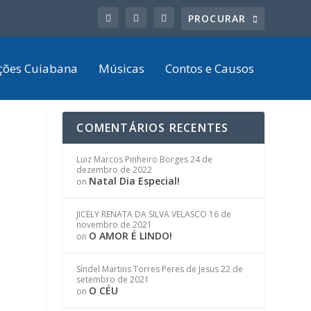
ções Cuiabana
Músicas
Contos e Causos
COMENTÁRIOS RECENTES
Luiz Marcos Pinheiro Borges
24 de
dezembro de 2022
Natal Dia Especial!
on
JICELY RENATA DA SILVA VELASCO
16 de
novembro de 2021
O AMOR É LINDO!
on
Síndel Martins Torres Peres de Jesus
22 de
setembro de 2021
O CÉU
on