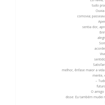
tudo pra
Ouvia
comovia; passeav
Aper
sentia dor, ap
Bri
aleg
Sor
acorde
Viv
sentid
Satisf
melhor, ênfase maior a vida
mente, 
– Tud
futur
O amigo 
disse: Eu também mudei mu