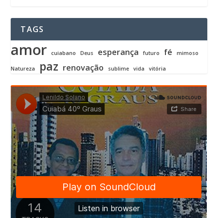
TAGS
amor
esperança
fé
cuiabano
Deus
futuro
mimoso
paz
renovação
Natureza
sublime
vida
vitória