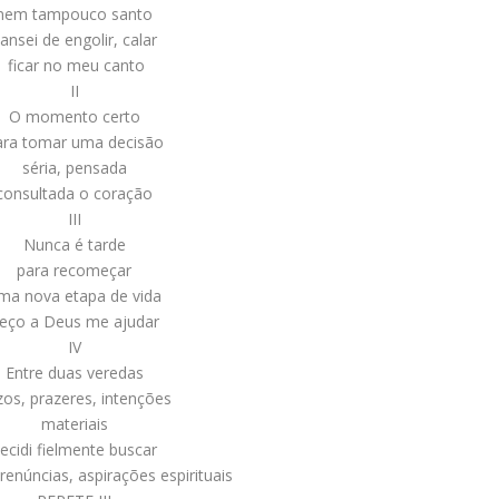
nem tampouco santo
ansei de engolir, calar
ficar no meu canto
II
O momento certo
ara tomar uma decisão
séria, pensada
consultada o coração
III
Nunca é tarde
para recomeçar
ma nova etapa de vida
eço a Deus me ajudar
IV
Entre duas veredas
os, prazeres, intenções
materiais
ecidi fielmente buscar
 renúncias, aspirações espirituais