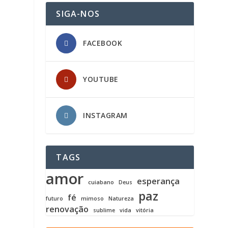
SIGA-NOS
FACEBOOK
YOUTUBE
INSTAGRAM
TAGS
amor
esperança
cuiabano
Deus
paz
fé
futuro
mimoso
Natureza
renovação
sublime
vida
vitória