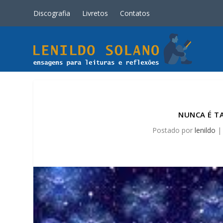
Discografia
Livretos
Contatos
NUNCA É TA
Postado por
lenildo