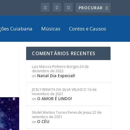
ções Cuiabana
Músicas
Contos e Causos
COMENTÁRIOS RECENTES
Luiz Marcos Pinheiro Borges
24 de
dezembro de 2022
Natal Dia Especial!
on
JICELY RENATA DA SILVA VELASCO
16 de
novembro de 2021
O AMOR É LINDO!
on
Síndel Martins Torres Peres de Jesus
22 de
setembro de 2021
O CÉU
on