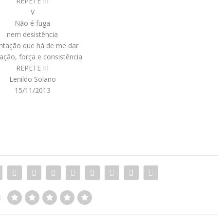
REPETE III
V
Não é fuga
nem desistência
entação que há de me dar
zação, força e consistência
REPETE III
Lenildo Solano
15/11/2013
: