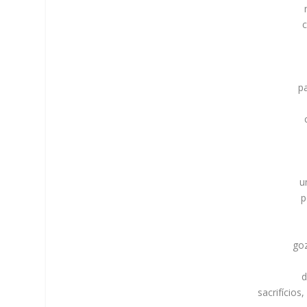
c
p
u
p
goz
d
sacrifícios,