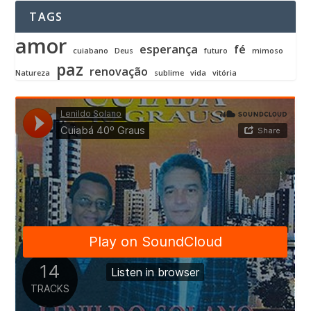
TAGS
amor
esperança
fé
cuiabano
Deus
futuro
mimoso
paz
renovação
Natureza
sublime
vida
vitória