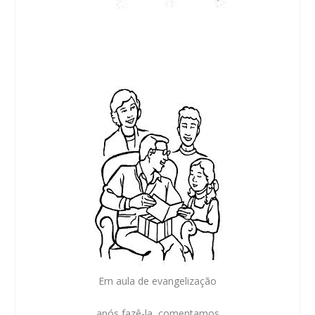
Em aula de evangelização
após fazê-la, comentamos