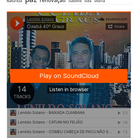
renovação
Natureza
sublime
vida
vitória