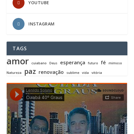
YOUTUBE
INSTAGRAM
TAGS
amor
esperança
fé
cuiabano
Deus
futuro
mimoso
paz
renovação
Natureza
sublime
vida
vitória