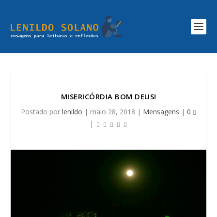
MISERICÓRDIA BOM DEUS!
Postado por
lenildo
|
maio 28, 2018
|
Mensagens
|
0
|