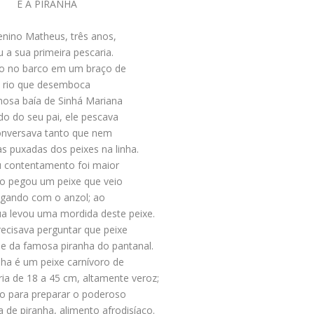
E A PIRANHA
nino Matheus, três anos,
u a sua primeira pescaria.
o no barco em um braço de
rio que desemboca
mosa baía de Sinhá Mariana
do do seu pai, ele pescava
onversava tanto que nem
as puxadas dos peixes na linha.
 contentamento foi maior
o pegou um peixe que veio
igando com o anzol; ao
gua levou uma mordida deste peixe.
ecisava perguntar que peixe
-se da famosa piranha do pantanal.
nha é um peixe carnívoro de
ria de 18 a 45 cm, altamente veroz;
o para preparar o poderoso
 de piranha, alimento afrodisíaco.