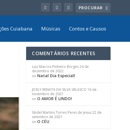
ções Cuiabana
Músicas
Contos e Causos
COMENTÁRIOS RECENTES
Luiz Marcos Pinheiro Borges
24 de
dezembro de 2022
Natal Dia Especial!
on
JICELY RENATA DA SILVA VELASCO
16 de
novembro de 2021
O AMOR É LINDO!
on
Síndel Martins Torres Peres de Jesus
22 de
setembro de 2021
O CÉU
on