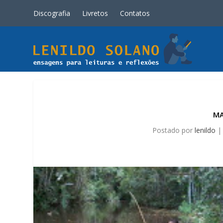
Discografia
Livretos
Contatos
MA
Postado por
lenildo