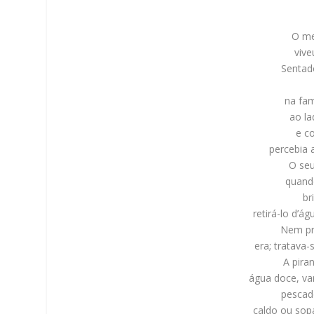
O me
vive
Sentad
na fa
ao la
e c
percebia 
O seu
quand
br
retirá-lo d’á
Nem pr
era; tratava
A pira
água doce, va
pescad
caldo ou sopa