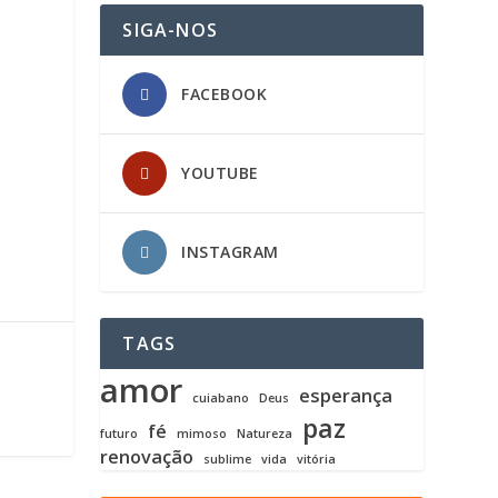
SIGA-NOS
FACEBOOK
YOUTUBE
INSTAGRAM
TAGS
amor
esperança
cuiabano
Deus
paz
fé
futuro
mimoso
Natureza
renovação
sublime
vida
vitória