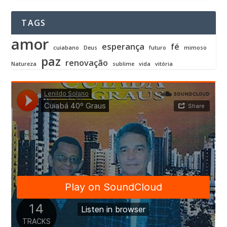
TAGS
amor
esperança
fé
cuiabano
Deus
futuro
mimoso
paz
renovação
Natureza
sublime
vida
vitória