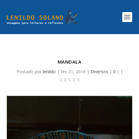
MANDALA
Postado por
lenildo
|
fev 21, 2016
|
Diversos
|
0
|