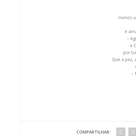
menos um
é ama
– Ag
a 
por tu
Que a paz, 
– 
COMPARTILHAR: