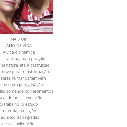
MAIS UM
ANO DE VIDA
A vida é dinâmica
 estaciona, tudo progride
lei natural até a destruição
emove para transformação.
 seres humanos também
tamos em peregrinação
idas somando conhecimentos
scando nossa evolução.
O trabalho, o estudo
a família, a religião
são âncoras sagradas
nesta sublimação.