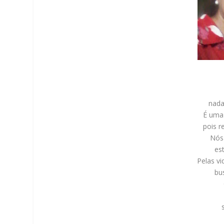
nada
É uma 
pois r
Nós
es
Pelas v
bu