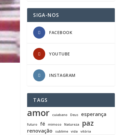
SIGA-NOS
FACEBOOK
YOUTUBE
INSTAGRAM
TAGS
amor
esperança
cuiabano
Deus
paz
fé
futuro
mimoso
Natureza
renovação
sublime
vida
vitória