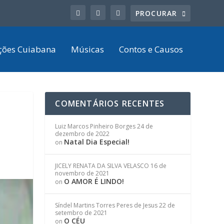
ções Cuiabana
Músicas
Contos e Causos
COMENTÁRIOS RECENTES
Luiz Marcos Pinheiro Borges
24 de
dezembro de 2022
Natal Dia Especial!
on
JICELY RENATA DA SILVA VELASCO
16 de
novembro de 2021
O AMOR É LINDO!
on
Síndel Martins Torres Peres de Jesus
22 de
setembro de 2021
O CÉU
on