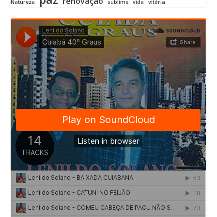
renovação
Natureza
sublime
vida
vitória