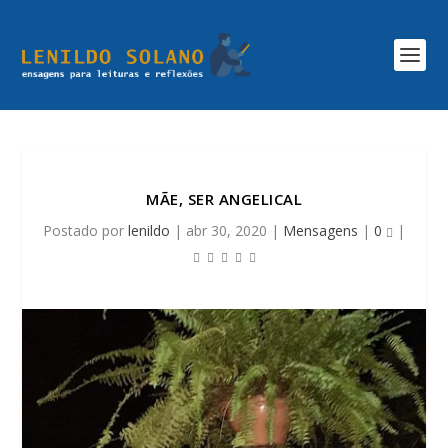
MÃE, SER ANGELICAL
Postado por
lenildo
|
abr 30, 2020
|
Mensagens
|
0
|