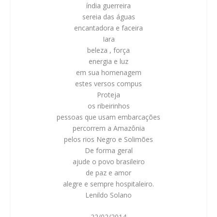
índia guerreira
sereia das águas
encantadora e faceira
Iara
beleza , força
energia e luz
em sua homenagem
estes versos compus
Proteja
os ribeirinhos
pessoas que usam embarcações
percorrem a Amazônia
pelos rios Negro e Solimões
De forma geral
ajude o povo brasileiro
de paz e amor
alegre e sempre hospitaleiro.
Lenildo Solano
22/02/2014