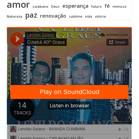
amor
esperança
fé
cuiabano
Deus
futuro
mimoso
paz
renovação
Natureza
sublime
vida
vitória