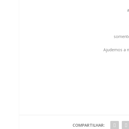
a
somente
Ajudemos a n
COMPARTILHAR: