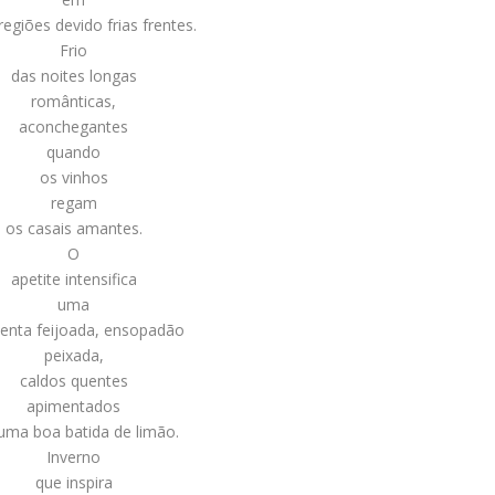
regiões devido frias frentes.
Frio
das noites longas
românticas,
aconchegantes
quando
os vinhos
regam
os casais amantes.
O
apetite intensifica
uma
lenta feijoada, ensopadão
peixada,
caldos quentes
apimentados
uma boa batida de limão.
Inverno
que inspira