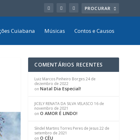
ções Cuiabana
Músicas
Contos e Causos
COMENTÁRIOS RECENTES
Luiz Marcos Pinheiro Borges
24 de
dezembro de 2022
Natal Dia Especial!
on
JICELY RENATA DA SILVA VELASCO
16 de
novembro de 2021
O AMOR É LINDO!
on
Síndel Martins Torres Peres de Jesus
22 de
setembro de 2021
O CÉU
on