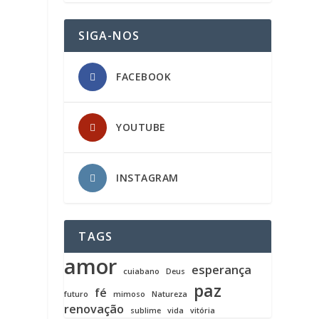
SIGA-NOS
FACEBOOK
YOUTUBE
INSTAGRAM
TAGS
amor
esperança
cuiabano
Deus
paz
fé
futuro
mimoso
Natureza
renovação
sublime
vida
vitória