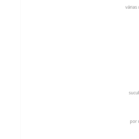
várias 
sucu
por 