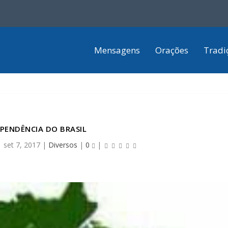
Mensagens
Orações
Tradi
PENDÊNCIA DO BRASIL
|
set 7, 2017
|
Diversos
|
0
|