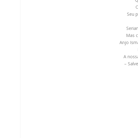
C
Seu 
Seria
Mas c
Anjo Ism
A noss
– Salv