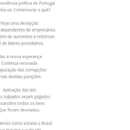
endência política de Portugal
nta-se: Comemorar o quê?
Hoje uma decepção
s dependentes de empresários
fém de aumentos e reformas
é de lideres presidiários.
as a nossa esperança
Continua renovada
apuração das corrupções
 nas devidas punições.
Aplicação das leis
s culpados sejam julgados
ssarcidos todos os bens
Que foram desviados.
emos como estaria o Brasil
ue mesmo sucateado