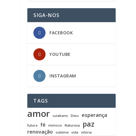
SIGA-NOS
FACEBOOK
YOUTUBE
INSTAGRAM
TAGS
amor
esperança
cuiabano
Deus
paz
fé
futuro
mimoso
Natureza
renovação
sublime
vida
vitória