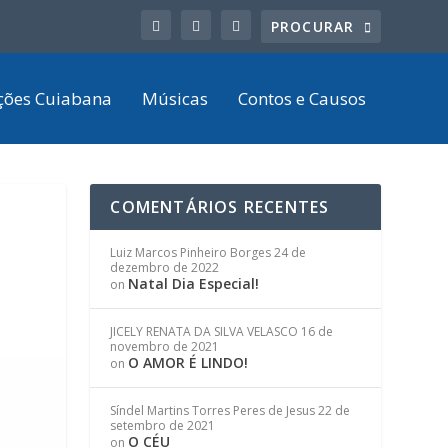
ções Cuiabana
Músicas
Contos e Causos
COMENTÁRIOS RECENTES
Luiz Marcos Pinheiro Borges
24 de
dezembro de 2022
Natal Dia Especial!
on
JICELY RENATA DA SILVA VELASCO
16 de
novembro de 2021
O AMOR É LINDO!
on
Síndel Martins Torres Peres de Jesus
22 de
setembro de 2021
O CÉU
on