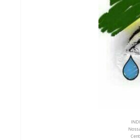
IND
Noss
Cent