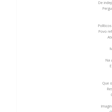
De indep
Pergu
Político
Povo re
At
M
Na 
E
Que o
Re
Imagin
Q