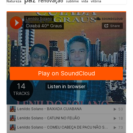
renovação
Natureza
sublime
vida
vitória