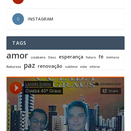
INSTAGRAM
TAGS
amor
esperança
fé
cuiabano
Deus
futuro
mimoso
paz
renovação
Natureza
sublime
vida
vitória