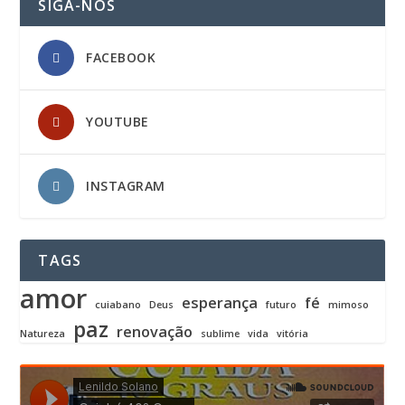
SIGA-NOS
FACEBOOK
YOUTUBE
INSTAGRAM
TAGS
amor
esperança
fé
cuiabano
Deus
futuro
mimoso
paz
renovação
Natureza
sublime
vida
vitória