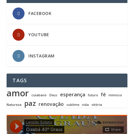
FACEBOOK
YOUTUBE
INSTAGRAM
TAGS
amor
esperança
fé
cuiabano
Deus
futuro
mimoso
paz
renovação
Natureza
sublime
vida
vitória