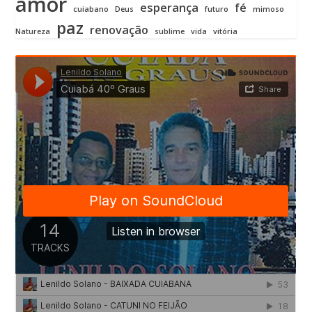
amor
esperança
fé
cuiabano
Deus
futuro
mimoso
paz
renovação
Natureza
sublime
vida
vitória