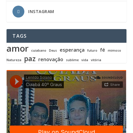
INSTAGRAM
TAGS
amor
esperança
fé
cuiabano
Deus
futuro
mimoso
paz
renovação
Natureza
sublime
vida
vitória