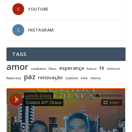
YOUTUBE
INSTAGRAM
TAGS
amor
esperança
fé
cuiabano
Deus
futuro
mimoso
paz
renovação
Natureza
sublime
vida
vitória