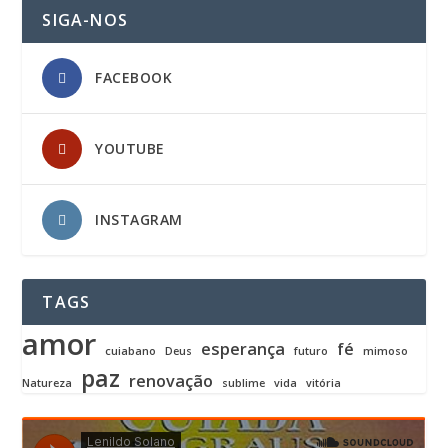
SIGA-NOS
FACEBOOK
YOUTUBE
INSTAGRAM
TAGS
amor
esperança
fé
cuiabano
Deus
futuro
mimoso
paz
renovação
Natureza
sublime
vida
vitória