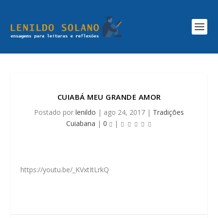
CUIABÁ MEU GRANDE AMOR
Postado por
lenildo
|
ago 24, 2017
|
Tradições
Cuiabana
|
0
|
https://youtu.be/_KVxtItLrkQ