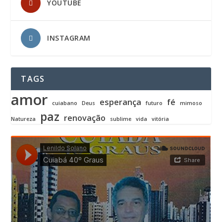
YOUTUBE
INSTAGRAM
TAGS
amor
esperança
fé
cuiabano
Deus
futuro
mimoso
paz
renovação
Natureza
sublime
vida
vitória