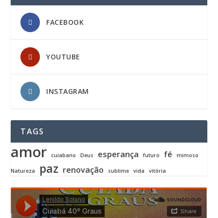
FACEBOOK
YOUTUBE
INSTAGRAM
TAGS
amor
esperança
fé
cuiabano
Deus
futuro
mimoso
paz
renovação
Natureza
sublime
vida
vitória