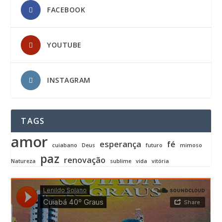
FACEBOOK
YOUTUBE
INSTAGRAM
TAGS
amor
esperança
fé
cuiabano
Deus
futuro
mimoso
paz
renovação
Natureza
sublime
vida
vitória