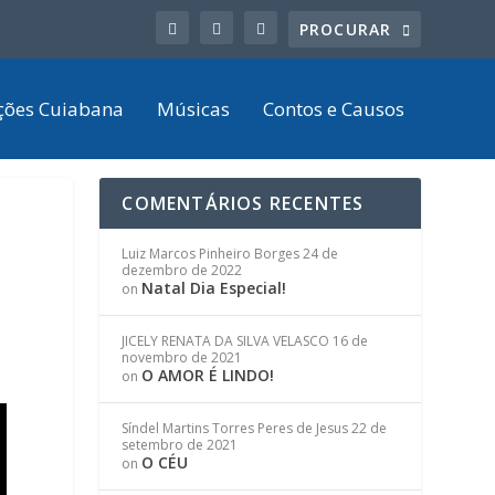
ções Cuiabana
Músicas
Contos e Causos
COMENTÁRIOS RECENTES
Luiz Marcos Pinheiro Borges
24 de
dezembro de 2022
Natal Dia Especial!
on
JICELY RENATA DA SILVA VELASCO
16 de
novembro de 2021
O AMOR É LINDO!
on
Síndel Martins Torres Peres de Jesus
22 de
setembro de 2021
O CÉU
on