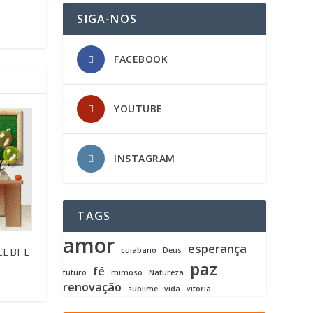
SIGA-NOS
FACEBOOK
YOUTUBE
INSTAGRAM
TAGS
amor
esperança
EBI E
cuiabano
Deus
paz
fé
futuro
mimoso
Natureza
renovação
sublime
vida
vitória