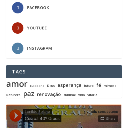
FACEBOOK
YOUTUBE
INSTAGRAM
TAGS
amor
esperança
fé
cuiabano
Deus
futuro
mimoso
paz
renovação
Natureza
sublime
vida
vitória